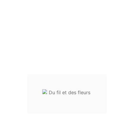
Rupture De Stock

La description
Détails du produit
Dimensions :
Socle environ 1,5 cm
Ouverture maximum environ 24 cm
Réglable avec nœud coulissant
Tous les végétaux sont issus de cueillettes personnelles et
séchés dans une presse à fleurs, avant d'être coulés dans de la
résine.
Tous les produits sont réalisés à la main. Ce travail artisanal en